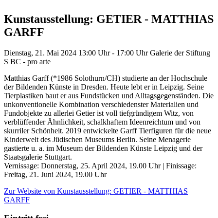
Kunstausstellung: GETIER - MATTHIAS
GARFF
Dienstag, 21. Mai 2024
13:00 Uhr - 17:00 Uhr
Galerie der Stiftung
S BC - pro arte
Matthias Garff (*1986 Solothurn/CH) studierte an der Hochschule
der Bildenden Künste in Dresden. Heute lebt er in Leipzig. Seine
Tierplastiken baut er aus Fundstücken und Alltagsgegenständen. Die
unkonventionelle Kombination verschiedenster Materialien und
Fundobjekte zu allerlei Getier ist voll tiefgründigem Witz, von
verblüffender Ähnlichkeit, schalkhaftem Ideenreichtum und von
skurriler Schönheit. 2019 entwickelte Garff Tierfiguren für die neue
Kinderwelt des Jüdischen Museums Berlin. Seine Menagerie
gastierte u. a. im Museum der Bildenden Künste Leipzig und der
Staatsgalerie Stuttgart.
Vernissage: Donnerstag, 25. April 2024, 19.00 Uhr | Finissage:
Freitag, 21. Juni 2024, 19.00 Uhr
Zur Website
von Kunstausstellung: GETIER - MATTHIAS
GARFF