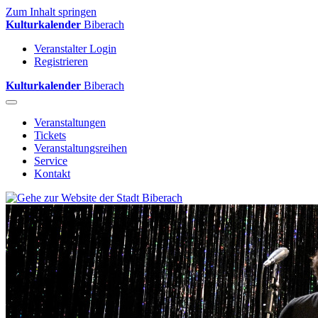
Zum Inhalt springen
Kulturkalender
Biberach
Veranstalter Login
Registrieren
Kulturkalender
Biberach
Veranstaltungen
Tickets
Veranstaltungsreihen
Service
Kontakt