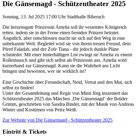
Die Gänsemagd - Schützentheater 2025
Sonntag, 13. Jul 2025
17:00 Uhr
Stadthalle Biberach
Die herzensgute Prinzessin Amelia soll ihr verarmtes Königreich
retten, indem sie in der Ferne einen fremden Prinzen heiratet.
Ängstlich, aber entschlossen macht sie sich auf den Weg in eine
unbekannte Welt. Begleitet wird sie von ihrem treuen Freund, dem
Pferd Faladah, und der Zofe Tiana - die jedoch dunkle Pläne
schmiedet. Mit einer hinterhältigen List zwingt sie Amelia zu einem
Rollentausch und gibt sich selbst als Prinzessin aus. Amelia wird
kurzerhand zur Gänsemagd. Kann sie die Wahrheit ans Licht
bringen und beweisen, wer sie wirklich ist?
Eine Geschichte über Freundschaft, Neid, Verrat und den Mut, sich
selbst zu finden!
Unter der Gesamtleitung und Regie von Mimi Jörg inszeniert das
Schützentheater 2025 das Märchen ‚Die Gänsemagd‘ der Brüder
Grimm, geschrieben von Sandra Binder, mit der Musik von Andreas
Winter und Kostümen von Petra Weiß.
Zur Website
von Die Gänsemagd - Schützentheater 2025
Eintritt & Tickets