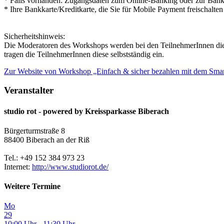
* Falls vorhanden: Zugangsdaten zum Online-Banking oder zur Ban
* Ihre Bankkarte/Kreditkarte, die Sie für Mobile Payment freischalte
Sicherheitshinweis:
Die Moderatoren des Workshops werden bei den TeilnehmerInnen die Zu
tragen die TeilnehmerInnen diese selbstständig ein.
Zur Website
von Workshop „Einfach & sicher bezahlen mit dem Sma
Veranstalter
studio rot - powered by Kreissparkasse Biberach
Bürgerturmstraße 8
88400 Biberach an der Riß
Tel.: +49 152 384 973 23
Internet:
http://www.studiorot.de/
Weitere Termine
Mo
29
10:00 Uhr - 11:30 Uhr