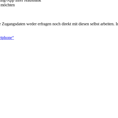
king-App Ihrer Hausbank
n möchten
gangsdaten weder erfragen noch direkt mit diesen selbst arbeiten. In 
rtphone“