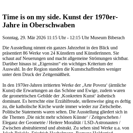
Time is on my side. Kunst der 1970er-
Jahre in Oberschwaben
Sonntag, 29. Mär 2026
11:15 Uhr - 12:15 Uhr
Museum Biberach
Die Ausstellung nimmt ein ganzes Jahrzehnt in den Blick und
präsentiert 86 Werke von 24 Künstlern und Künstlerinnen. Sie
schaut auf Neuerungen und macht allgemeine Strömungen sichtbar.
Darüber hinaus ist „Eigensinn“ ein wichtiges Kriterium der
Auswahl. In der Region standen die Kunstschaffenden weniger
unter dem Druck der Zeitgemäßheit.
In den 1970er-Jahren irritierten Werke der ‚Arte Povera‘ (ärmliche
Kunst) die Erwartungen an das Schöne und Ewige, zudem waren
die geometrischen Gebilde der ‚Konkreten Kunst‘ ästhetisch
dominant. Es herrschte eine Erzählfreude, stellenweise ging es deftig
zu, die katholische Kirche wurde immer wieder zur Zielscheibe.
Politische Statements waren selten. Die Ausstellung gliedert sich in
die Themen ‚Die nicht mehr schönen Künste‘ / Zeitgeschehen /
Eleganz der Geometrie / Heitere Moralität / LSD-Astronauten /
Zwischen abstrahierend und abstrakt. Zu sehen sind Werke u.a. von