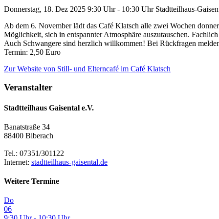
Donnerstag, 18. Dez 2025
9:30 Uhr - 10:30 Uhr
Stadtteilhaus-Gaisen
Ab dem 6. November lädt das Café Klatsch alle zwei Wochen donnersta
Möglichkeit, sich in entspannter Atmosphäre auszutauschen. Fachlich
Auch Schwangere sind herzlich willkommen! Bei Rückfragen melden Si
Termin: 2,50 Euro
Zur Website
von Still- und Elterncafé im Café Klatsch
Veranstalter
Stadtteilhaus Gaisental e.V.
Banatstraße 34
88400 Biberach
Tel.: 07351/301122
Internet:
stadtteilhaus-gaisental.de
Weitere Termine
Do
06
9:30 Uhr - 10:30 Uhr