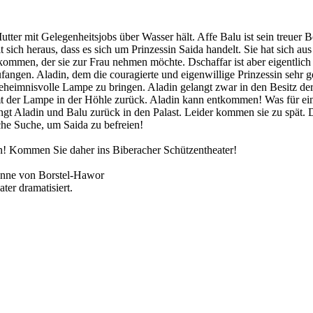
utter mit Gelegenheitsjobs über Wasser hält. Affe Balu ist sein treuer B
t sich heraus, dass es sich um Prinzessin Saida handelt. Sie hat sich 
men, der sie zur Frau nehmen möchte. Dschaffar ist aber eigentlich e
angen. Aladin, dem die couragierte und eigenwillige Prinzessin sehr ge
heimnisvolle Lampe zu bringen. Aladin gelangt zwar in den Besitz der L
tsamt der Lampe in der Höhle zurück. Aladin kann entkommen! Was für e
gt Aladin und Balu zurück in den Palast. Leider kommen sie zu spät. D
che Suche, um Saida zu befreien!
n! Kommen Sie daher ins Biberacher Schützentheater!
nne von Borstel-Hawor
er dramatisiert.