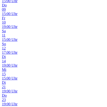
15:00 Uhr
Do
09
15:00 Uhr
Fr
10
19:00 Uhr
Sa
11
15:00 Uhr
So
12
17:00 Uhr
Di
14
19:00 Uhr
Mi
15
15:00 Uhr
Di
21
19:00 Uhr
Do
23
19:00 Uhr