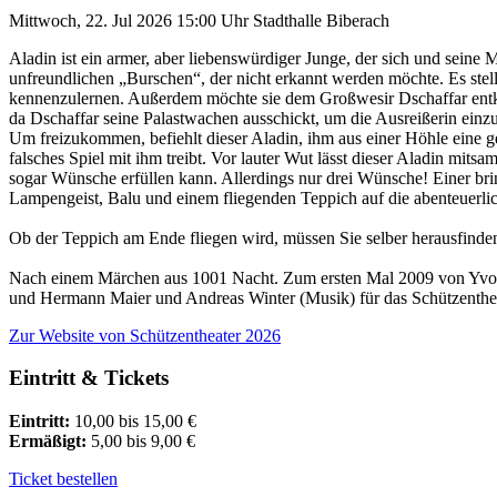
Mittwoch, 22. Jul 2026
15:00 Uhr
Stadthalle Biberach
Aladin ist ein armer, aber liebenswürdiger Junge, der sich und seine M
unfreundlichen „Burschen“, der nicht erkannt werden möchte. Es stell
kennenzulernen. Außerdem möchte sie dem Großwesir Dschaffar entkom
da Dschaffar seine Palastwachen ausschickt, um die Ausreißerin einzuf
Um freizukommen, befiehlt dieser Aladin, ihm aus einer Höhle eine ge
falsches Spiel mit ihm treibt. Vor lauter Wut lässt dieser Aladin mi
sogar Wünsche erfüllen kann. Allerdings nur drei Wünsche! Einer brin
Lampengeist, Balu und einem fliegenden Teppich auf die abenteuerli
Ob der Teppich am Ende fliegen wird, müssen Sie selber herausfinde
Nach einem Märchen aus 1001 Nacht. Zum ersten Mal 2009 von Yvo
und Hermann Maier und Andreas Winter (Musik) für das Schützentheat
Zur Website
von Schützentheater 2026
Eintritt & Tickets
Eintritt:
10,00 bis 15,00 €
Ermäßigt:
5,00 bis 9,00 €
Ticket bestellen