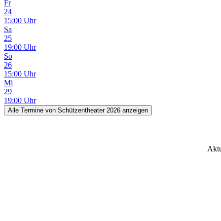
Fr
24
15:00 Uhr
Sa
25
19:00 Uhr
So
26
15:00 Uhr
Mi
29
19:00 Uhr
Alle Termine
von Schützentheater 2026
anzeigen
Aktu